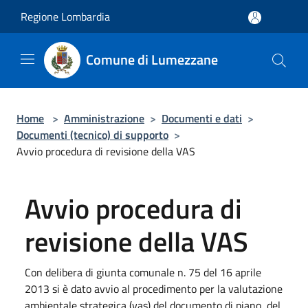
Salta al contenuto principale
Regione Lombardia
Comune di Lumezzane
Home
>
Amministrazione
>
Documenti e dati
>
Documenti (tecnico) di supporto
>
Avvio procedura di revisione della VAS
Avvio procedura di
revisione della VAS
Con delibera di giunta comunale n. 75 del 16 aprile
2013 si è dato avvio al procedimento per la valutazione
ambientale strategica (vas) del documento di piano, del