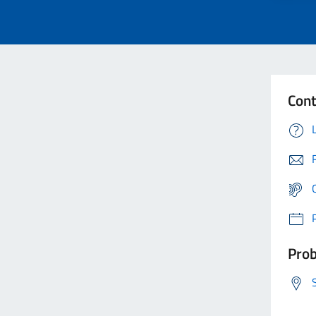
Cont
Prob