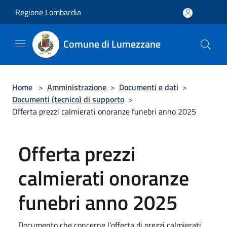
Salta al contenuto principale
Regione Lombardia
Comune di Lumezzane
Home
>
Amministrazione
>
Documenti e dati
>
Documenti (tecnico) di supporto
>
Offerta prezzi calmierati onoranze funebri anno 2025
Offerta prezzi
calmierati onoranze
funebri anno 2025
Documento che concerne l'offerta di prezzi calmierati