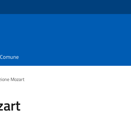
il Comune
zione Mozart
zart