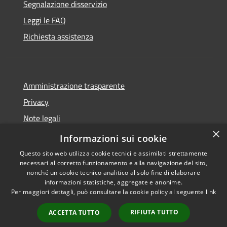
Segnalazione disservizio
Leggi le FAQ
Richiesta assistenza
Amministrazione trasparente
Privacy
Note legali
×
Dichiarazione di accessibilità
Informazioni sui cookie
Questo sito web utilizza cookie tecnici e assimilati strettamente
necessari al corretto funzionamento e alla navigazione del sito,
nonché un cookie tecnico analitico al solo fine di elaborare
informazioni statistiche, aggregate e anonime.
RSS
Copyright © 2026 • Comune di
Per maggiori dettagli, può consultare la cookie policy al seguente
link
Accessibilità
Lumezzane • Powered by
Privacy
Municipium
Accesso
•
RIFIUTA TUTTO
ACCETTA TUTTO
Cookie
redazione