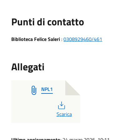
Punti di contatto
Biblioteca Felice Saleri
:
0308929460/461
Allegati
NPL1
PDF
Scarica
Ultimo aggiornamento
: 24 marzo 2026, 10:11