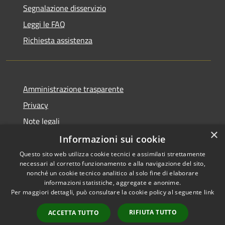
Segnalazione disservizio
Leggi le FAQ
Richiesta assistenza
Amministrazione trasparente
Privacy
Note legali
×
Dichiarazione di accessibilità
Informazioni sui cookie
Questo sito web utilizza cookie tecnici e assimilati strettamente
necessari al corretto funzionamento e alla navigazione del sito,
nonché un cookie tecnico analitico al solo fine di elaborare
informazioni statistiche, aggregate e anonime.
RSS
Copyright © 2026 • Comune di
Per maggiori dettagli, può consultare la cookie policy al seguente
link
Accessibilità
Lumezzane • Powered by
Privacy
Municipium
Accesso
•
RIFIUTA TUTTO
ACCETTA TUTTO
Cookie
redazione