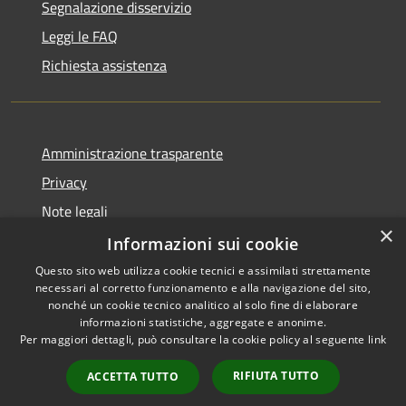
Segnalazione disservizio
Leggi le FAQ
Richiesta assistenza
Amministrazione trasparente
Privacy
Note legali
×
Dichiarazione di accessibilità
Informazioni sui cookie
Questo sito web utilizza cookie tecnici e assimilati strettamente
necessari al corretto funzionamento e alla navigazione del sito,
nonché un cookie tecnico analitico al solo fine di elaborare
informazioni statistiche, aggregate e anonime.
RSS
Copyright © 2026 • Comune di
Per maggiori dettagli, può consultare la cookie policy al seguente
link
Accessibilità
Lumezzane • Powered by
Privacy
Municipium
Accesso
•
RIFIUTA TUTTO
ACCETTA TUTTO
Cookie
redazione