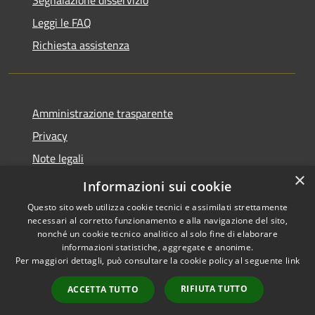
Leggi le FAQ
Richiesta assistenza
Amministrazione trasparente
Privacy
Note legali
×
Dichiarazione di accessibilità
Informazioni sui cookie
Questo sito web utilizza cookie tecnici e assimilati strettamente
necessari al corretto funzionamento e alla navigazione del sito,
nonché un cookie tecnico analitico al solo fine di elaborare
informazioni statistiche, aggregate e anonime.
RSS
Copyright © 2026 • Comune di
Per maggiori dettagli, può consultare la cookie policy al seguente
link
Accessibilità
Lumezzane • Powered by
Privacy
Municipium
Accesso
•
RIFIUTA TUTTO
ACCETTA TUTTO
Cookie
redazione