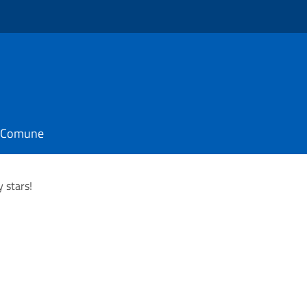
il Comune
y stars!