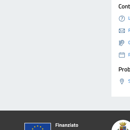
Cont
Prob