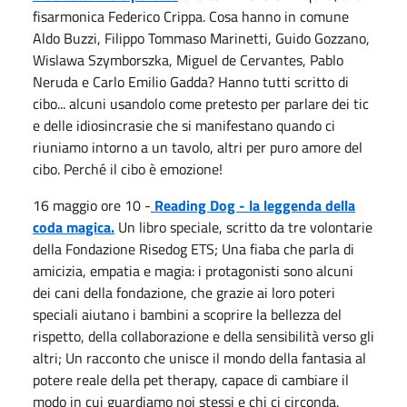
fisarmonica Federico Crippa. Cosa hanno in comune
Aldo Buzzi, Filippo Tommaso Marinetti, Guido Gozzano,
Wislawa Szymborszka, Miguel de Cervantes, Pablo
Neruda e Carlo Emilio Gadda? Hanno tutti scritto di
cibo... alcuni usandolo come pretesto per parlare dei tic
e delle idiosincrasie che si manifestano quando ci
riuniamo intorno a un tavolo, altri per puro amore del
cibo. Perché il cibo è emozione!
16 maggio ore 10 -
Reading Dog - la leggenda della
coda magica.
Un libro speciale, scritto da tre volontarie
della Fondazione Risedog ETS; Una fiaba che parla di
amicizia, empatia e magia: i protagonisti sono alcuni
dei cani della fondazione, che grazie ai loro poteri
speciali aiutano i bambini a scoprire la bellezza del
rispetto, della collaborazione e della sensibilità verso gli
altri; Un racconto che unisce il mondo della fantasia al
potere reale della pet therapy, capace di cambiare il
modo in cui guardiamo noi stessi e chi ci circonda.