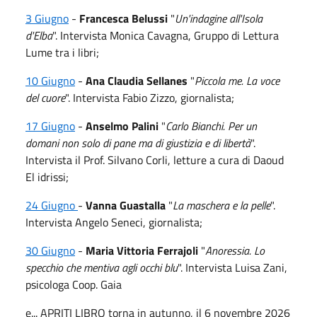
3 Giugno
-
Francesca Belussi
"
Un'indagine all'Isola
d'Elba
". Intervista Monica Cavagna, Gruppo di Lettura
Lume tra i libri;
10 Giugno
-
Ana Claudia Sellanes
"
Piccola me.
La voce
del cuore
". Intervista Fabio Zizzo, giornalista;
17 Giugno
-
Anselmo Palini
"
Carlo Bianchi. Per un
domani non solo di pane ma di giustizia e di libertà
".
Intervista il Prof. Silvano Corli, letture a cura di Daoud
El idrissi;
24 Giugno
-
Vanna Guastalla
"
La maschera e la pelle
".
Intervista Angelo Seneci, giornalista;
30 Giugno
-
Maria Vittoria Ferrajoli
"
Anoressia. Lo
specchio che mentiva agli occhi blu
". Intervista Luisa Zani,
psicologa Coop. Gaia
e... APRITI LIBRO torna in autunno, il 6 novembre 2026