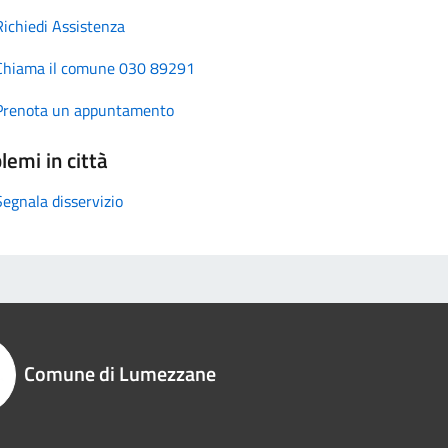
Richiedi Assistenza
Chiama il comune 030 89291
Prenota un appuntamento
lemi in città
Segnala disservizio
Comune di Lumezzane