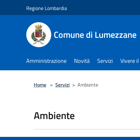
Salta al contenuto principale
Regione Lombardia
Comune di Lumezzane
Amministrazione
Novità
Servizi
Vivere 
Home
>
Servizi
>
Ambiente
Ambiente