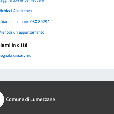
Richiedi Assistenza
Chiama il comune 030 89291
Prenota un appuntamento
lemi in città
Segnala disservizio
Comune di Lumezzane