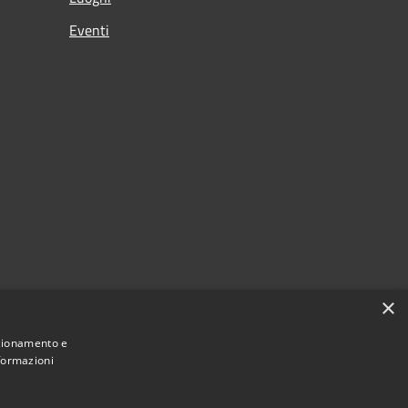
Eventi
×
nzionamento e
nformazioni