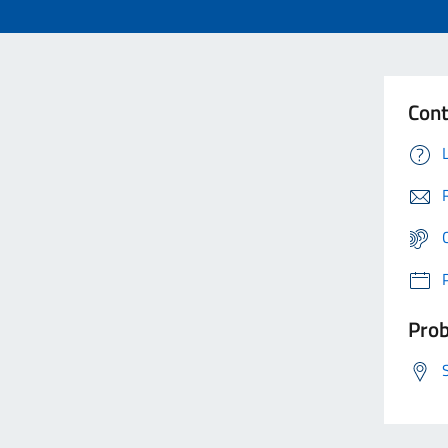
Cont
Prob