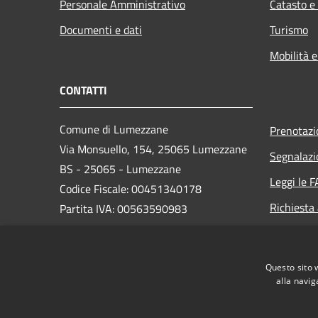
Personale Amministrativo
Catasto e
Documenti e dati
Turismo
Mobilità e
CONTATTI
Comune di Lumezzane
Prenotaz
Via Monsuello, 154, 25065 Lumezzane
Segnalazi
BS - 25065 - Lumezzane
Leggi le 
Codice Fiscale: 00451340178
Richiesta
Partita IVA: 00563590983
PEC:
comune.lumezzane@cert.legalmail.it
Questo sito 
Centralino Unico: 030 89291
alla navig