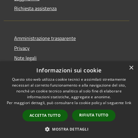
Richiesta assistenza
Amministrazione trasparente
Privacy
Note legali
×
Dichiarazione di accessibilità
Informazioni sui cookie
Questo sito web utilizza cookie tecnici e assimilati strettamente
necessari al corretto funzionamento e alla navigazione del sito,
nonché un cookie tecnico analitico al solo fine di elaborare
informazioni statistiche, aggregate e anonime.
RSS
Copyright © 2026 • Comune di
Per maggiori dettagli, può consultare la cookie policy al seguente
link
Accessibilità
Lumezzane • Powered by
Privacy
Municipium
Accesso
•
RIFIUTA TUTTO
ACCETTA TUTTO
Cookie
redazione
Mappa del sito
MOSTRA DETTAGLI