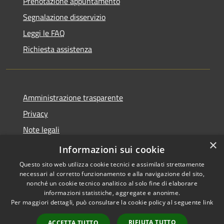
Prenotazione appuntamento
Segnalazione disservizio
Leggi le FAQ
Richiesta assistenza
Amministrazione trasparente
Privacy
Note legali
×
Dichiarazione di accessibilità
Informazioni sui cookie
Questo sito web utilizza cookie tecnici e assimilati strettamente
necessari al corretto funzionamento e alla navigazione del sito,
nonché un cookie tecnico analitico al solo fine di elaborare
informazioni statistiche, aggregate e anonime.
RSS
Copyright © 2026 • Comune di
Per maggiori dettagli, può consultare la cookie policy al seguente
link
Accessibilità
Lumezzane • Powered by
Privacy
Municipium
Accesso
•
RIFIUTA TUTTO
ACCETTA TUTTO