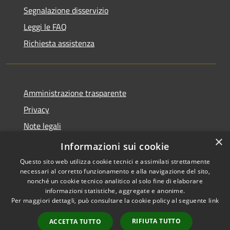
Segnalazione disservizio
Leggi le FAQ
Richiesta assistenza
Amministrazione trasparente
Privacy
Note legali
×
Dichiarazione di accessibilità
Informazioni sui cookie
Questo sito web utilizza cookie tecnici e assimilati strettamente
necessari al corretto funzionamento e alla navigazione del sito,
nonché un cookie tecnico analitico al solo fine di elaborare
informazioni statistiche, aggregate e anonime.
RSS
Copyright © 2026 • Comune di
Per maggiori dettagli, può consultare la cookie policy al seguente
link
Accessibilità
Lumezzane • Powered by
Privacy
Municipium
Accesso
•
RIFIUTA TUTTO
ACCETTA TUTTO