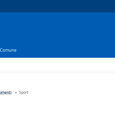
il Comune
omenti
>
Sport