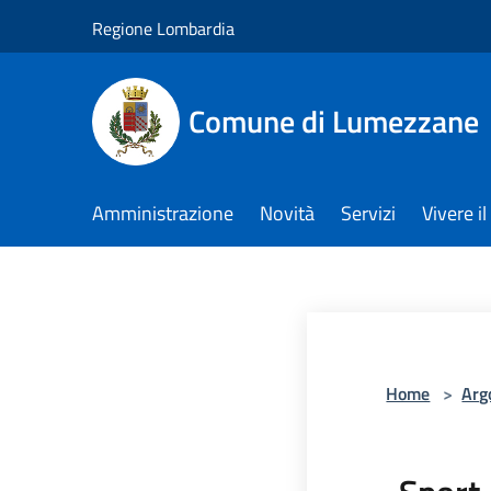
Salta al contenuto principale
Regione Lombardia
Comune di Lumezzane
Amministrazione
Novità
Servizi
Vivere 
Home
>
Arg