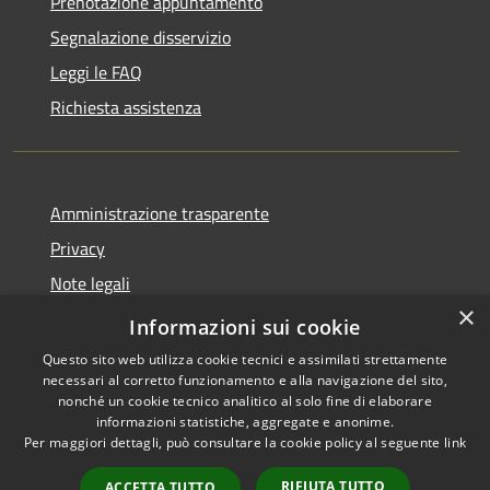
Prenotazione appuntamento
Segnalazione disservizio
Leggi le FAQ
Richiesta assistenza
Amministrazione trasparente
Privacy
Note legali
×
Dichiarazione di accessibilità
Informazioni sui cookie
Questo sito web utilizza cookie tecnici e assimilati strettamente
necessari al corretto funzionamento e alla navigazione del sito,
nonché un cookie tecnico analitico al solo fine di elaborare
informazioni statistiche, aggregate e anonime.
RSS
Copyright © 2026 • Comune di
Per maggiori dettagli, può consultare la cookie policy al seguente
link
Accessibilità
Lumezzane • Powered by
Privacy
Municipium
Accesso
•
RIFIUTA TUTTO
ACCETTA TUTTO