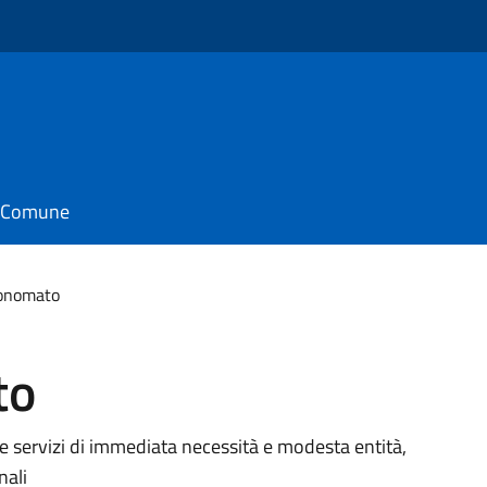
il Comune
conomato
to
i e servizi di immediata necessità e modesta entità,
nali