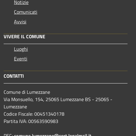
Notizie
Comunicati
Avvisi
VIVERE IL COMUNE
Luoghi
Eventi
CONTATTI
Comune di Lumezzane
Via Monsuello, 154, 25065 Lumezzane BS - 25065 -
Lumezzane
Codice Fiscale: 00451340178
Partita IVA: 00563590983
PEC:
comune.lumezzane@cert.legalmail.it