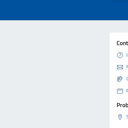
Cont
Prob