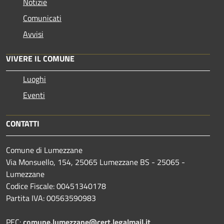
Notizie
Comunicati
Avvisi
VIVERE IL COMUNE
Luoghi
Eventi
CONTATTI
Comune di Lumezzane
Via Monsuello, 154, 25065 Lumezzane BS - 25065 -
Lumezzane
Codice Fiscale: 00451340178
Partita IVA: 00563590983
PEC:
comune.lumezzane@cert.legalmail.it