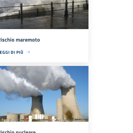
ischio maremoto
EGGI DI PIÙ
ischio nucleare