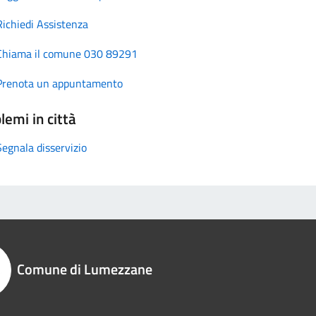
Richiedi Assistenza
Chiama il comune 030 89291
Prenota un appuntamento
lemi in città
Segnala disservizio
Comune di Lumezzane