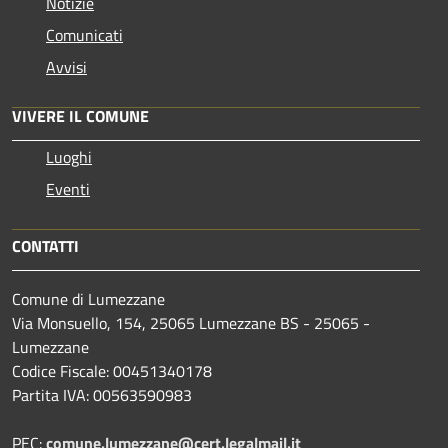
Notizie
Comunicati
Avvisi
VIVERE IL COMUNE
Luoghi
Eventi
CONTATTI
Comune di Lumezzane
Via Monsuello, 154, 25065 Lumezzane BS - 25065 -
Lumezzane
Codice Fiscale: 00451340178
Partita IVA: 00563590983
PEC:
comune.lumezzane@cert.legalmail.it